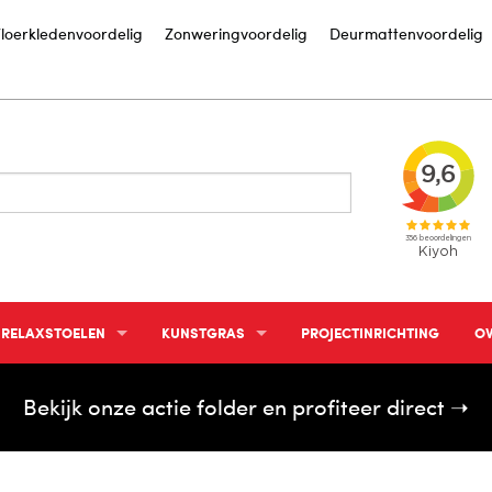
loerkledenvoordelig
Zonweringvoordelig
Deurmattenvoordelig
RELAXSTOELEN
KUNSTGRAS
PROJECTINRICHTING
OV
RELAXFAUTEUIL STANDAARD
GROTE SHOWTUIN
IN
Bekijk onze actie folder en profiteer direct ➝
RELAXFAUTEUIL ELEKTRISCH
LEGINSTRUCTIE KUNSTGRAS
IN
STA OP STOEL
S