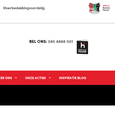
Vloerbedekkingvoordelig
BEL ONS:
085 8888 001
ER ONS
ONZE ACTIES
INSPIRATIE BLOG
TERIEUR ADVIESGESPREK
ACTUELE FOLDER
TERIEUR VISUALISATIE STUDIO
WIN EEN HOFMANS AT HOME X N.E.C. FIETS
CHECK-IN & WIN
HOWROOM
HOFMANS AT HOME INTERIEURFOTO