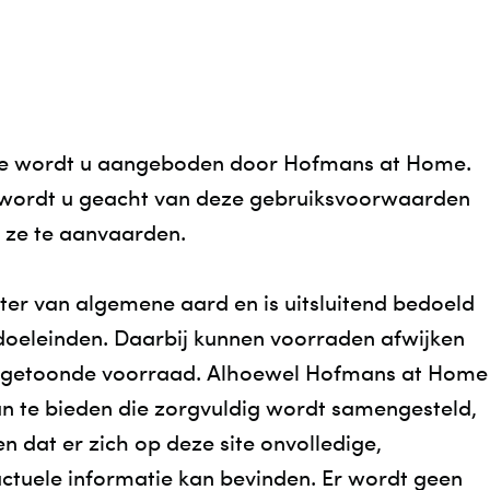
STOEL OP MAAT
C
UREN
OP
V
W
te wordt u aangeboden door Hofmans at Home.
, wordt u geacht van deze gebruiksvoorwaarden
OF
 ze te aanvaarden.
KL
SE
uter van algemene aard en is uitsluitend bedoeld
RU
oeleinden. Daarbij kunnen voorraden afwijken
e getoonde voorraad. Alhoewel Hofmans at Home
KL
an te bieden die zorgvuldig wordt samengesteld,
K
n dat er zich op deze site onvolledige,
VA
ctuele informatie kan bevinden. Er wordt geen