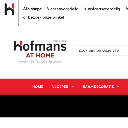
Alle shops
Vloerenvoordelig
Kunstgrasvoordelig
V
òf bezoek onze winkel
Bekijk
onze
folder
HOME
VLOEREN
RAAMDECORATIE
PVC VLOEREN
GORDIJNEN
LAMINAAT
VITRAGE EN INBETWEENS
VINYL VLOEREN
ZONWERING BINNEN