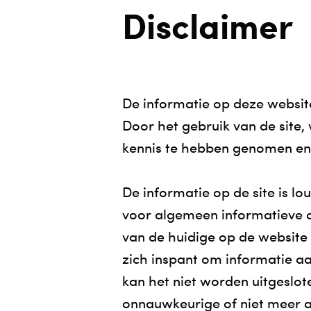
Disclaimer
GIETVLOEREN
ZONWERING BUITEN
MARMOLEUM
RAAMHORREN EN HORDE
PARKET EN HOUTEN VLOEREN
TAPIJT
De informatie op deze websi
Door het gebruik van de site
VLOERKLEDEN
kennis te hebben genomen en
TRAP BEKLEDEN
VLOERVERWARMING
De informatie op de site is lo
VLOERBESCHERMING
voor algemeen informatieve d
van de huidige op de websit
zich inspant om informatie a
kan het niet worden uitgeslote
onnauwkeurige of niet meer a