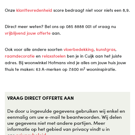
Onze
klanttevredenheid
score bedraagt niet voor niets een 8,9.
Direct meer weten? Bel ons op 085 8888 001 of vraag nu
vrijblijvend jouw offerte
aan.
Ook voor alle andere soorten
vloerbedekking
,
kunstgras
,
raamdecoratie
en
relaxstoelen
ben je in Cuijk aan het juiste
adres. Bij woonwinkel Hofmans vind je alles om jouw huis jouw
2
thuis te maken: 63 A-merken op 7.600 m
wooninspiratie.
​VRAAG DIRECT OFFERTE AAN
De door u ingevulde gegevens gebruiken wij enkel en
eenmalig om uw e-mail te beantwoorden. Wij delen
uw gegevens niet met andere partijen. Meer
informatie op het gebied van privacy vindt u in
ons
privacybeleid
.