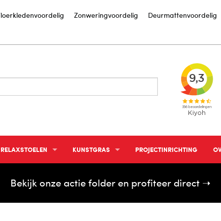
loerkledenvoordelig
Zonweringvoordelig
Deurmattenvoordelig
RELAXSTOELEN
KUNSTGRAS
PROJECTINRICHTING
OV
RELAXFAUTEUIL STANDAARD
GROTE SHOWTUIN
IN
Bekijk onze actie folder en profiteer direct ➝
RELAXFAUTEUIL ELEKTRISCH
LEGINSTRUCTIE KUNSTGRAS
IN
STA OP STOEL
S