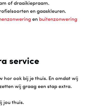
aam of draaikiepraam.
rofielsoorten en gaaskleuren.
nenzonwering
en
buitenzonwering
a service
or ook bij je thuis. En omdat wij
etten wij graag een stap extra.
j jou thuis.