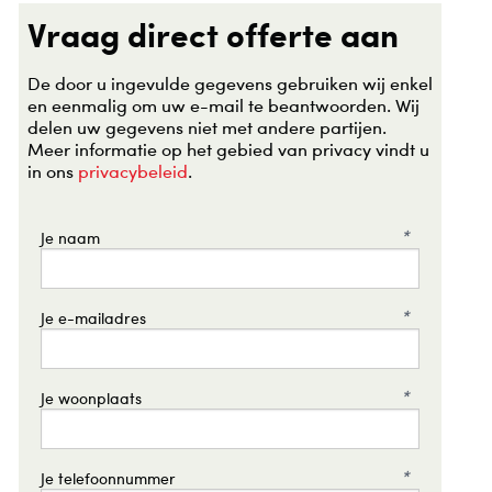
Vraag direct offerte aan
ONTACT
ENINGSTIJDEN
De door u ingevulde gegevens gebruiken wij enkel
en eenmalig om uw e-mail te beantwoorden. Wij
AKMENSEN
delen uw gegevens niet met andere partijen.
Meer informatie op het gebied van privacy vindt u
OONMERKEN
in ons
privacybeleid
.
FERTE AANVRAAG
*
Je naam
ANTENSERVICE
RVICEFORMULIER
*
Je e-mailadres
ILEN EN RETOURNEREN
ANTTEVREDENHEID
*
Je woonplaats
OOPZONDAGEN
CATURES
*
Je telefoonnummer