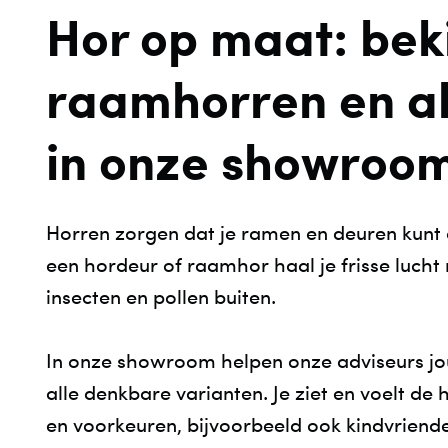
Hor op maat: bek
GIETVLOEREN
ZONWERING BUITEN
MARMOLEUM
RAAMHORREN EN HORDE
raamhorren en al
PARKET EN HOUTEN VLOEREN
in onze showroo
TAPIJT
VLOERKLEDEN
TRAP BEKLEDEN
Horren zorgen dat je ramen en deuren kunt o
een hordeur of raamhor haal je frisse lucht 
VLOERVERWARMING
insecten en pollen buiten.
VLOERBESCHERMING
In onze showroom helpen onze adviseurs jou
alle denkbare varianten. Je ziet en voelt de h
en voorkeuren, bijvoorbeeld ook kindvriendeli