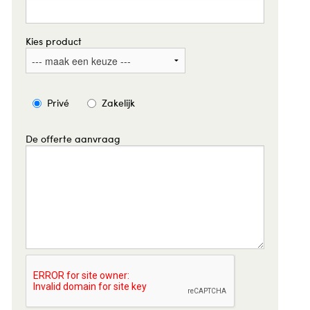
BW-ERKEND
ERANTWOORD GROEN
Kies product
Privé
Zakelijk
De offerte aanvraag