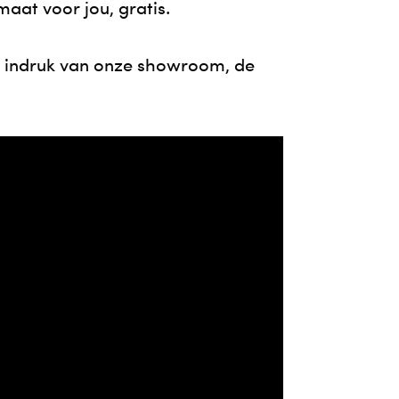
at voor jou, gratis.
C
V
en indruk van onze showroom, de