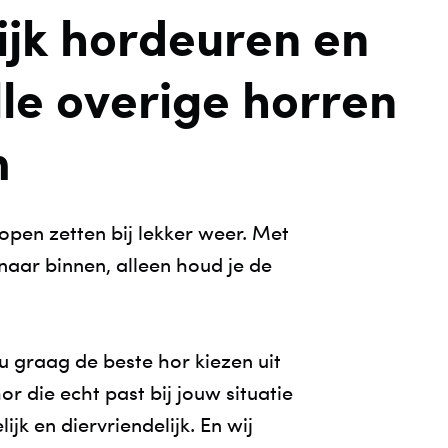
ijk hordeuren en
STOEL OP MAAT
C
UREN
OP
le overige horren
V
m
W
OF
KL
pen zetten bij lekker weer. Met
naar binnen, alleen houd je de
SE
RU
KL
 graag de beste hor kiezen uit
K
or die echt past bij jouw situatie
jk en diervriendelijk. En wij
VA