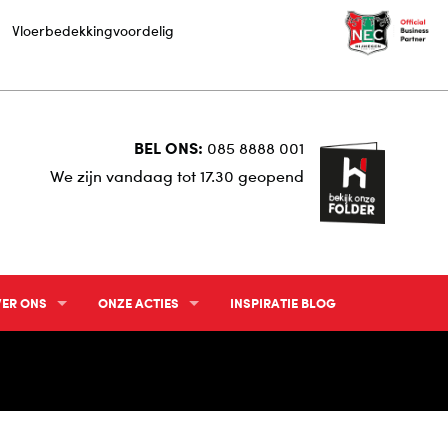
Vloerbedekkingvoordelig
BEL ONS:
085 8888 001
We zijn vandaag tot 17.30 geopend
ER ONS
ONZE ACTIES
INSPIRATIE BLOG
TERIEUR ADVIESGESPREK
ACTUELE FOLDER
TERIEUR VISUALISATIE STUDIO
WIN EEN HOFMANS AT HOME X N.E.C. FIETS
CHECK-IN & WIN
HOWROOM
HOFMANS AT HOME INTERIEURFOTO