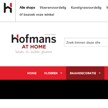
Alle shops
Vloerenvoordelig
Kunstgrasvoordelig
V
òf bezoek onze winkel
Bekijk
onze
folder
HOME
VLOEREN
RAAMDECORATIE
PVC VLOEREN
GORDIJNEN
LAMINAAT
VITRAGE EN INBETWEENS
VINYL VLOEREN
ZONWERING BINNEN