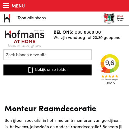
MENU
Toon alle shops
BEL ONS:
085 8888 001
We zijn vandaag tot 20.30 geopend
Bekijk onze folder
Monteur Raamdecoratie
B
en jij een specialist in het inmeten & monteren van gordijnen,
in-betweens,
jaloezieën
en andere raamdecoratie? Beheers jij