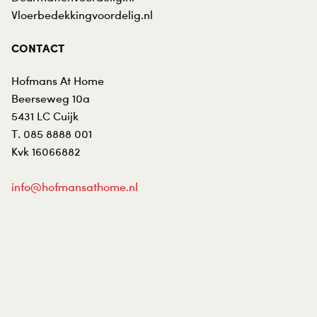
Vloerbedekkingvoordelig.nl
CONTACT
Hofmans At Home
Beerseweg 10a
5431 LC
Cuijk
T.
085 8888 001
Kvk 16066882
info@hofmansathome.nl